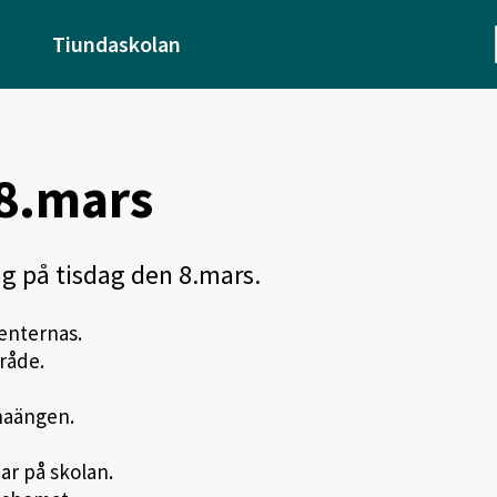
Tiundaskolan
 8.mars
ag på tisdag den 8.mars.
denternas.
mråde.
snaängen.
ar på skolan.