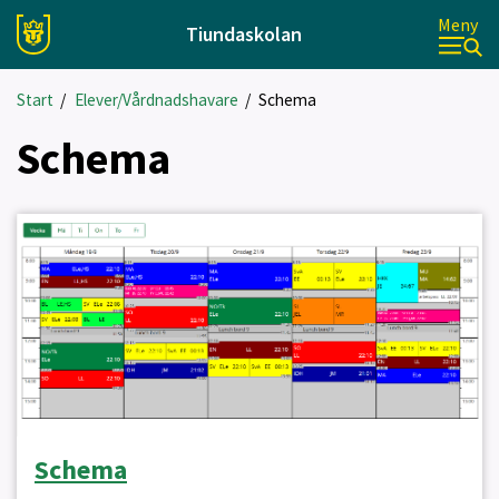
Meny
Tiundaskolan
Start
/
Elever/Vårdnadshavare
/
Schema
Schema
Schema