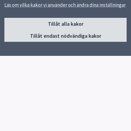
Läs om vilka kakor vi använder och ändra dina inställningar
Sidfot
Tillåt alla kakor
Huvudmeny
Tillåt endast nödvändiga kakor
Start
Om skolan
Fritidsverksamheten
Bibliotek
Elever/Vårdnadshavare
Elevhälsoteam
Klassernas sidor
Kontakt
Snabblänkar
Uppsala kommun
Skolverket