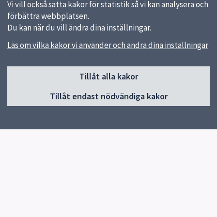
Vi vill också sätta kakor för statistik så vi kan analysera och
förbättra webbplatsen.
Du kan när du vill ändra dina inställningar.
Läs om vilka kakor vi använder och ändra dina inställningar
Sidfot
Tillåt alla kakor
Huvudmeny
Tillåt endast nödvändiga kakor
Start
Om skolan
Fritidsverksamheten
Bibliotek
Elever/Vårdnadshavare
Elevhälsoteam
Klassernas sidor
Kontakt