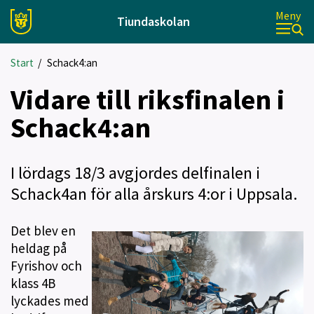
Meny
Tiundaskolan
Start
/
Schack4:an
Vidare till riksfinalen i
Schack4:an
I lördags 18/3 avgjordes delfinalen i
Schack4an för alla årskurs 4:or i Uppsala.
Det blev en
heldag på
Fyrishov och
klass 4B
lyckades med